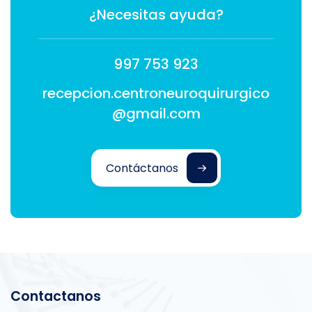
¿Necesitas ayuda?
997 753 923
recepcion.centroneuroquirurgico
@gmail.com
Contáctanos
Contactanos